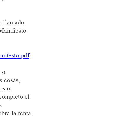
o llamado
Manifiesto
nifesto.pdf
 o
s cosas,
os o
 completo el
s
bre la renta: