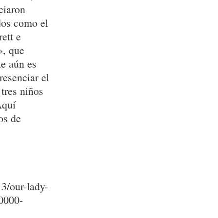
ciaron
dos como el
ett e
», que
te aún es
resenciar el
 tres niños
Aquí
os de
3/our-lady-
70000-