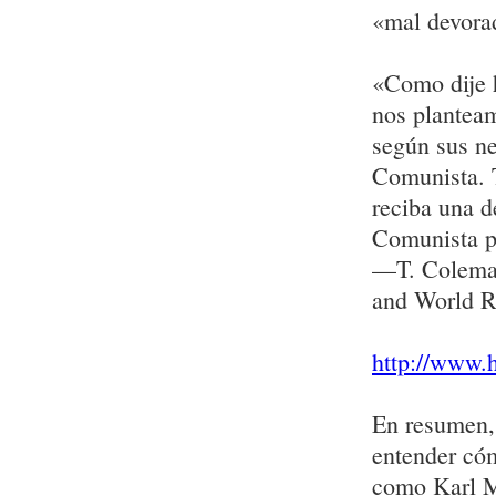
«mal devora
«Como dije 
nos plantea
según sus ne
Comunista. 
reciba una d
Comunista pa
—T. Coleman
and World R
http://www
En resumen, 
entender cóm
como Karl M