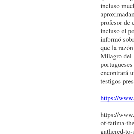
incluso much
aproximadame
profesor de 
incluso el p
informó sobr
que la razón
Milagro del 
portugueses 
encontrará u
testigos pres
https://www.
https://www
of-fatima-th
gathered-to