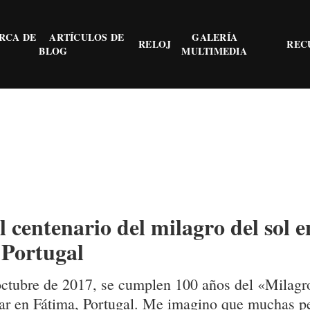
RCA DE
ARTÍCULOS DE
GALERÍA
RELOJ
REC
BLOG
MULTIMEDIA
l centenario del milagro del sol e
 Portugal
octubre de 2017, se cumplen 100 años del «Milagr
gar en Fátima, Portugal. Me imagino que muchas p