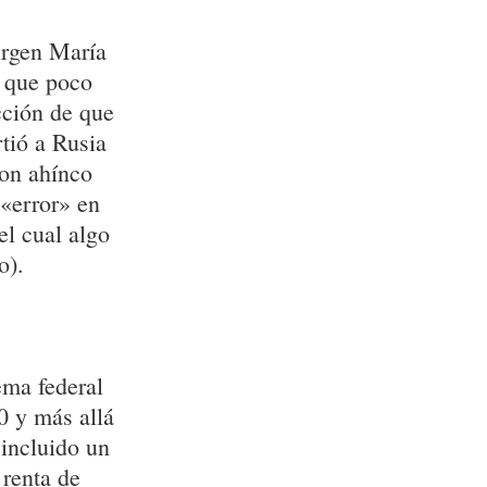
irgen María
y que poco
cción de que
tió a Rusia
con ahínco
 «error» en
el cual algo
o).
ema federal
0 y más allá
incluido un
 renta de