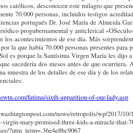
os católicos, desconocen este milagro que presen
nte 70.000 personas, incluidos testigos acredita
ciencias portugués Dr. José María de Almeida Garr
eriódico progubernamental y anticlerical «OSeculo
e los acontecimientos de ese día. Más sorprenden
 por la que había 70.000 personas presentes para p
Sol es porque la Santísima Virgen María les dijo a
que sucedería dos meses antes de que ocurriera. 
na muestra de los detalles de ese día y de los relat
enciales:
ewtn.com/fatima/sixth-apparition-of-our-lady.asp
.washingtonpost.com/news/retropolis/wp/2017/10/1
e-virgin-mary-promised-three-kids-a-miracle-that-
-see/?utm_term=.36e4e8bc9067