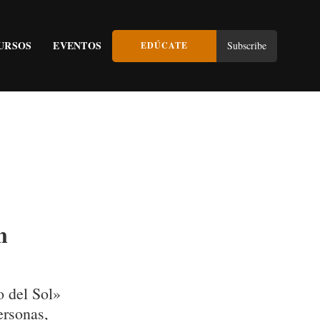
URSOS
EVENTOS
Subscribe
EDÚCATE
n
o del Sol»
ersonas,