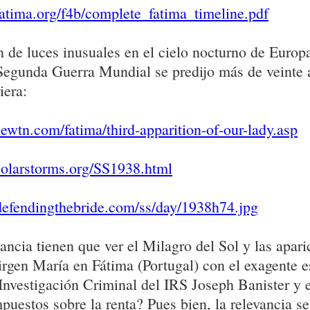
atima.org/f4b/complete_fatima_timeline.pdf
n de luces inusuales en el cielo nocturno de Europ
 Segunda Guerra Mundial se predijo más de veinte 
iera:
ewtn.com/fatima/third-apparition-of-our-lady.asp
solarstorms.org/SS1938.html
defendingthebride.com/ss/day/1938h74.jpg
ancia tienen que ver el Milagro del Sol y las apari
rgen María en Fátima (Portugal) con el exagente e
Investigación Criminal del IRS Joseph Banister y 
mpuestos sobre la renta? Pues bien, la relevancia s