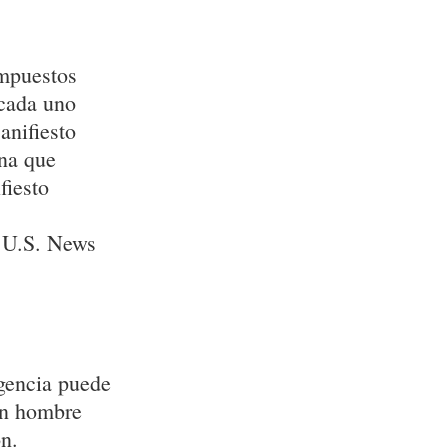
impuestos
 cada uno
anifiesto
na que
fiesto
 U.S. News
gencia puede
 un hombre
n.