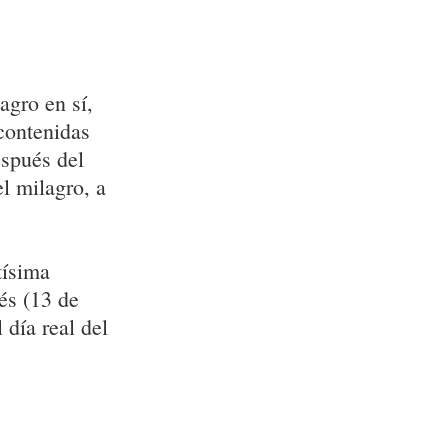
agro en sí,
contenidas
espués del
l milagro, a
tísima
és (13 de
día real del